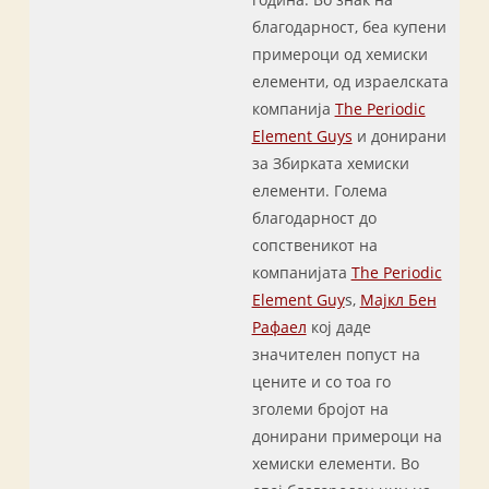
благодарност, беа купени
примероци од хемиски
елементи, од израелската
компанија
The Periodic
Element Guys
и донирани
за Збирката хемиски
елементи. Голема
благодарност до
сопственикот на
компанијата
The Periodic
Element Guy
s,
Мајкл Бен
Рафаел
кој даде
значителен попуст на
цените и со тоа го
зголеми бројот на
донирани примероци на
хемиски елементи. Во