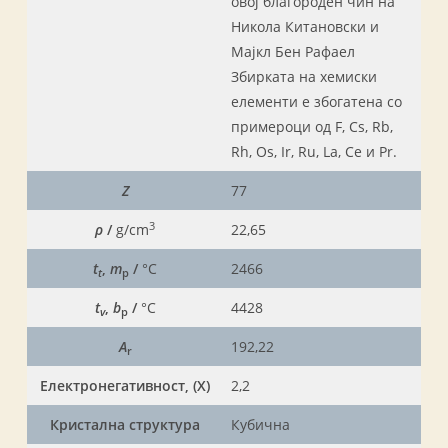
овој благороден чин на
Никола Китановски и
Мајкл Бен Рафаел
Збирката на хемиски
елементи е збогатена со
примероци од F, Cs, Rb,
Rh, Os, Ir, Ru, La, Ce и Pr.
Z
77
3
ρ
/
g/cm
22,65
t
,
m
/
°C
2466
t
p
t
,
b
/
°C
4428
v
p
A
192,22
r
Електронегативност, (X)
2,2
Кристална структура
Кубична