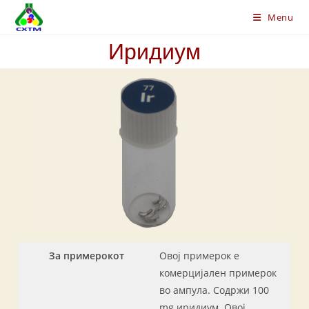
Skip
Menu
to
content
Иридиум
За примерокот
Овој примерок е
комерцијален примерок
во ампула. Содржи 100
mg иридиум. Овој