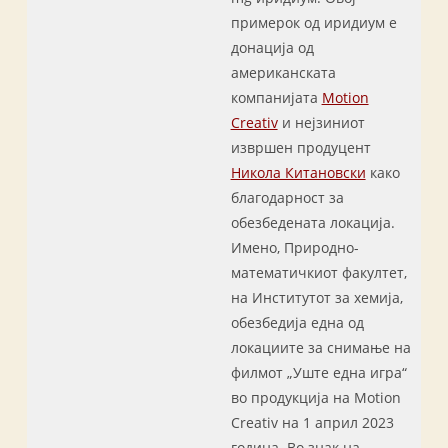
примерок од иридиум е
донација од
американската
компанијата
Motion
Creativ
и нејзиниот
извршен продуцент
Никола Китановски
како
благодарност за
обезбедената локација.
Имено, Природно-
математичкиот факултет,
на Институтот за хемија,
обезбедија една од
локациите за снимање на
филмот „Уште една игра“
во продукција на Motion
Creativ на 1 април 2023
година. Во знак на