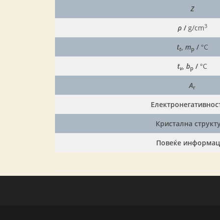
Z
3
ρ
/
g/cm
t
,
m
/
°C
t
p
t
,
b
/
°C
v
p
A
r
Електронегативност,
Кристална структ
Повеќе информа