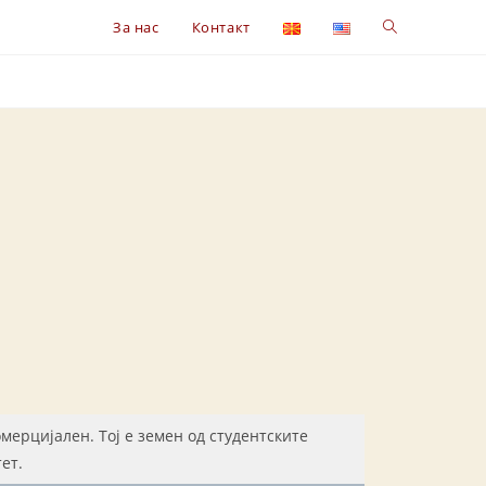
Toggle
За нас
Контакт
website
search
мерцијален. Тој е земен од студентските
лтет.