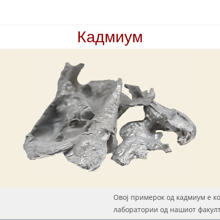
Кадмиум
Овој примерок од кадмиум е ко
лаборатории од нашиот факу