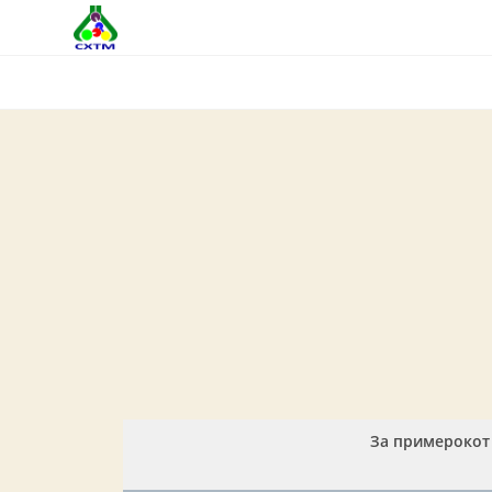
Skip
to
content
За примерокот