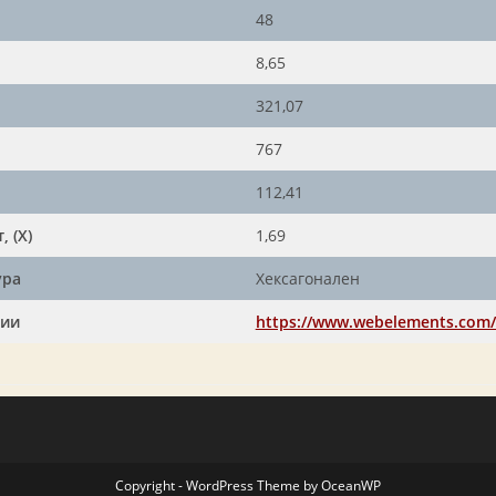
48
8,65
321,07
767
112,41
 (X)
1,69
ура
Хексагонален
ции
https://www.webelements.com
Copyright - WordPress Theme by OceanWP