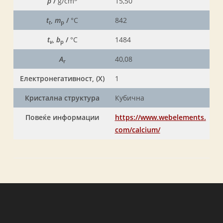
ρ
/
g/cm
15,50
t
,
m
/
°C
842
t
p
t
,
b
/
°C
1484
v
p
A
40,08
r
Електронегативност, (X)
1
Кристална структура
Кубична
Повеќе информации
https://www.webelements.
com/
calcium/