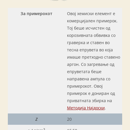
За примерокот
Овој хемиски елемент е
комерцијален примерок.
Тој беше исчистен од
корозивната обвивка со
граверка и ставен во
тесна епрувета во која
имаше претходно ставено
аргон. Со загревање од
епруветата беше
направена ампула со
примерокот. Овој
примерок е дониран од
приватната збирка на
Методија Најдоски
.
Z
20
3