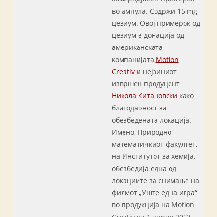
во ампула. Содржи 15 mg
цезиум. Овој примерок од
цезиум е донација од
американската
компанијата
Motion
Creativ
и нејзиниот
извршен продуцент
Никола Китановски
како
благодарност за
обезбедената локација.
Имено, Природно-
математичкиот факултет,
на Институтот за хемија,
обезбедија една од
локациите за снимање на
филмот „Уште една игра“
во продукција на Motion
Creativ на 1 април 2023