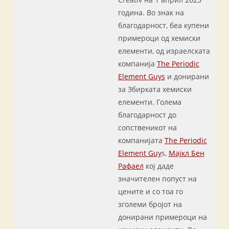
година. Во знак на
благодарност, беа купени
примероци од хемиски
елементи, од израелската
компанија
The Periodic
Element Guys
и донирани
за Збирката хемиски
елементи. Голема
благодарност до
сопственикот на
компанијата
The Periodic
Element Guy
s,
Мајкл Бен
Рафаел
кој даде
значителен попуст на
цените и со тоа го
зголеми бројот на
донирани примероци на