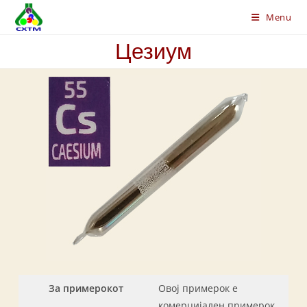
Skip
Menu
to
content
Цезиум
За примерокот
Овој примерок е
комерцијален примерок