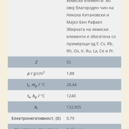
хемиски елементи. Во
овој благороден чин на
Никола Китановски и
Мајкл Бен Рафаел
Збирката на хемиски
елементи е збогатена со
примероци од F, Cs, Rb,
Rh, Os, Ir, Ru, La, Ce и Pr.
Z
55
3
ρ
/
g/cm
1,88
t
,
m
/
°C
28,44
t
p
t
,
b
/
°C
1240
v
p
A
132,905
r
Електронегативност, (X)
0,79