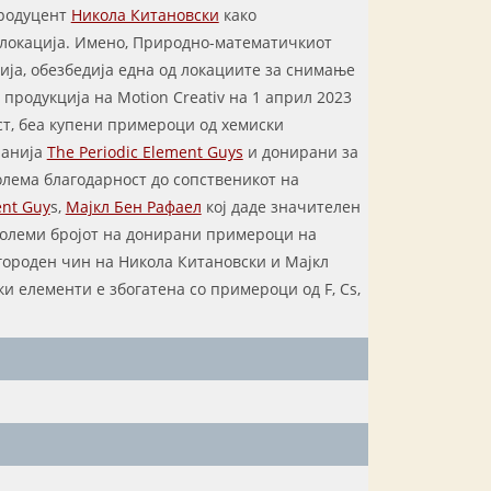
родуцент
Никола Китановски
како
 локација. Имено, Природно-математичкиот
мија, обезбедија една од локациите за снимање
 продукција на Motion Creativ на 1 април 2023
ст, беа купени примероци од хемиски
панија
The Periodic Element Guys
и донирани за
олема благодарност до сопственикот на
ent Guy
s,
Мајкл Бен Рафаел
кој даде значителен
зголеми бројот на донирани примероци на
городен чин на Никола Китановски и Мајкл
и елементи е збогатена со примероци од F, Cs,