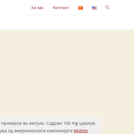
Toggle
За нас
Контакт
website
search
 примерок во ампула. Содржи 100 mg цериум.
ија од американската компанијата
Motion