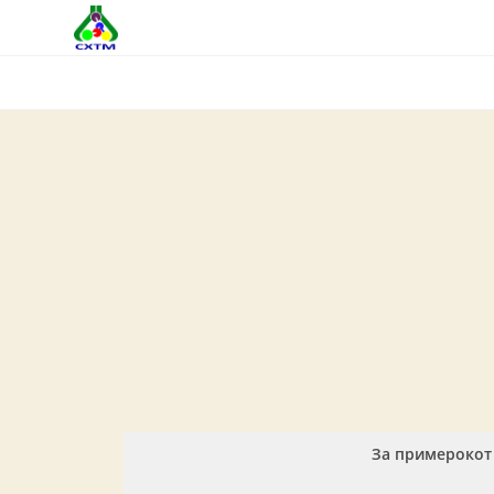
Skip
to
content
За примерокот