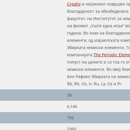
Creativ
и нејзиниот извршен п
благодарност за обезбедената
факултет, на Институтот за хе
на филмот „Уште една игра“ во
година. Во знак на благодарно
елементи, од израелската ком
Збирката хемиски елементи. Г
компанијата
The Periodic Elem
попуст на цените и со тоа го 
хемиски елементи. Во овој бла
Бен Рафаел Збирката на хемиск
Rb, Rh, Os, Ir, Ru, La, Ce и Pr.
58
6,146
795
3360