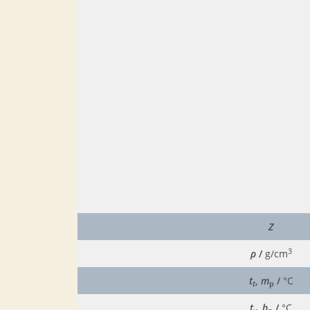
Z
3
ρ
/
g/cm
t
,
m
/
°C
t
p
t
,
b
/
°C