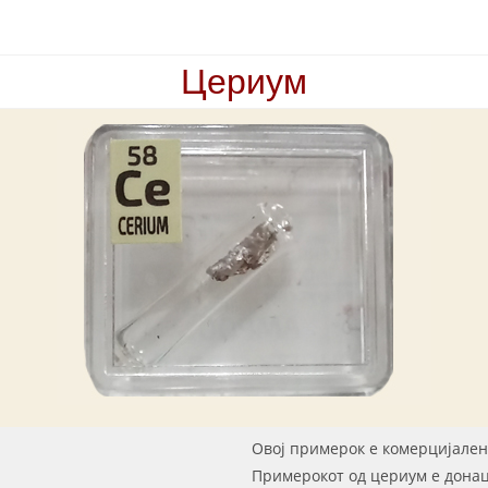
Цериум
Овој примерок е комерцијален
Примерокот од цериум е донац