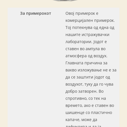
За примерокот
Овој примерок е
комерцијален примерок.
Тој потекнува од една од
нашите истражувачки
лаборатории. Јодот е
ставен во ампула во
атмосфера од воздух.
Главната причина за
вакво изложување не е за
да се заштити јодот од
воздухот, туку да го чува
добро затворен. Во
спротивно, со тек на
времето, ако е ставен во
шишенце со пластично
капаче, може да
дифундира и да ја