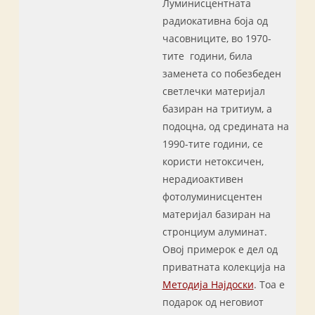
Луминисцентната
радиокативна боја од
часовниците, во 1970-
тите години, била
заменета со побезбеден
светлечки материјал
базиран на тритиум, а
подоцна, од средината на
1990-тите години, се
користи нетоксичен,
нерадиоактивен
фотолуминисцентен
материјал базиран на
стронциум алуминат.
Овој примерок е дел од
приватната колекција на
Методија Најдоски
. Тоа е
подарок од неговиот