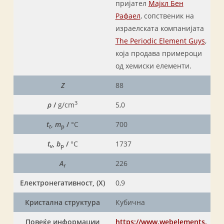
пријател
Мајкл Бен
Рафаел
, сопственик на
израелската компанијата
The Periodic Element Guys
,
која продава примероци
од хемиски елементи.
Z
88
3
ρ
/
g/cm
5,0
t
,
m
/
°C
700
t
p
t
,
b
/
°C
1737
v
p
A
226
r
Електронегативност, (X)
0,9
Кристална структура
Кубична
Повеќе информации
https://www.webelements.