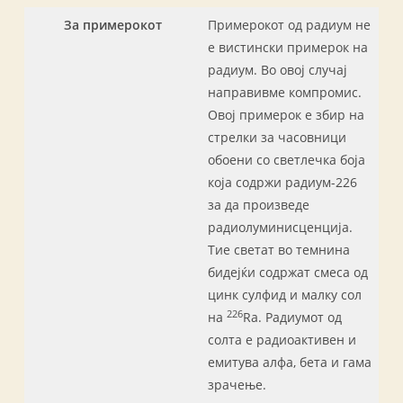
За примерокот
Примерокот од радиум не
е вистински примерок на
радиум. Во овој случај
направивме компромис.
Овој примерок е збир на
стрелки за часовници
обоени со светлечка боја
која содржи радиум-226
за да произведе
радиолуминисценција.
Тие светат во темнина
бидејќи содржат смеса од
цинк сулфид и малку сол
226
на
Ra. Радиумот од
солта е радиоактивен и
емитува алфа, бета и гама
зрачење.