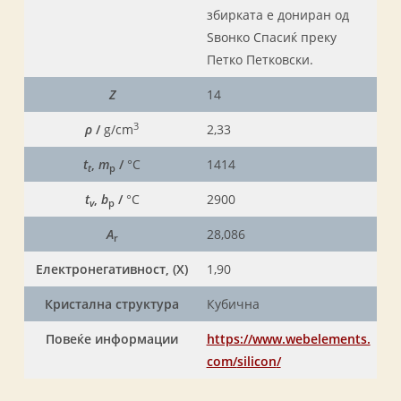
збирката е дониран од
Ѕвонко Спасиќ преку
Петко Петковски.
Z
14
3
ρ
/
g/cm
2,33
t
,
m
/
°C
1414
t
p
t
,
b
/
°C
2900
v
p
A
28,086
r
Електронегативност
, (X)
1,90
Кристална структура
Кубична
Повеќе информации
https://www.webelements.
com/
silicon
/