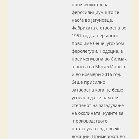
производител на
феросилициум што се
наоѓа во Јегуновце.
Фабриката е отворена во
1957 год., а нејзиното
прво име беше Југохром
феролегури. Подоцна, е
преименувана во Силмак
а потоа во Метал Инвест
и во ноември 2016 год.,
беше присилно
затворена кога не беше
успеано да се намали
степенот на загадување
на околината. Рудите за
производството
потекнуваат од повеќе
локации. Примерокот во