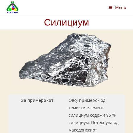
Skip
Menu
to
content
Силициум
За примерокот
Овој примерок од
хемиски елемент
силициум содржи 95 %
силициум. Потекнува од
македонскиот